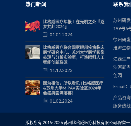
热门新闻
联系我
实现了瞳孔自动定位聚焦，全程语音引导，集成行业领先
授分享了眼科人工智能的挑战与未来。眼科人工智能研
苏州研发
比格威医疗年报∣在光明之处『逐
临床，但同时也面临诸多挑战。比格威医疗科技在OC
梦共赴2024』
199号6
BV1000采用软硬结合方式，是人工智能医疗临床落地新的发展方向。 吴文灿教授对比格威医疗科技人
01.01.2024
证情况进行了综述，温州医科大学附属眼视光医院分别
徐州研发
MIAS人工智能算法结果进行对比。试验结果显示：比
比格威医疗联合国家眼部疾病临床
淮海生物
医学研究中心、苏州大学医学影像
99.47%，特异度90.46%；OCT疾病平均准确率93.
处理与分析实验室，打造眼科人工
江西生产
智能创新联盟
明教授就全自动人工智能OCT在黄斑裂孔筛查与诊治
沙河武当
11.12.2023
对于黄斑裂孔具有高度敏感性。比格威OCT BV100
创园
赖，再加上人工智能算法加持，能够适应基层医疗和在社区进
因为相信，所以看见 | 比格威医疗
E-mail：b
寻常的2020年，眼科年会的圆满召开，就是所有眼
&苏州大学MIPAV实验室2024年
会盛典圆满落幕！
能OCT BV1000的充分肯定与高度评价，给了比
产品咨询热
01.02.2024
案”，比格威将不懈努力，砥砺前行。
服务热线：
版权所有 2015-2026 苏州比格威医疗科技有限公司.保留一