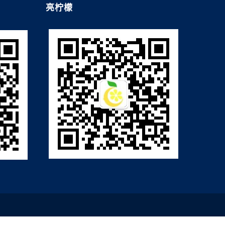
亮柠檬
教
查已经进入
能OCT
比格威医疗
度
宋宗
CT检查
查人员的依
动人工智
的治疗方