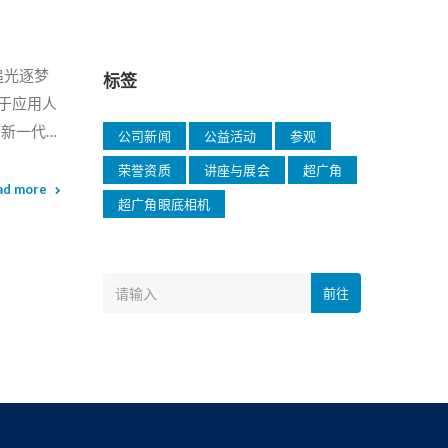
追光逐梦
标签
于应用人
的新一代全
公司新闻
公益活动
参观
荣誉资质
讲座与展会
超广角
总院长、中
ad more
超广角眼底相机
工程技术
大咖从不同
前往
国主要的
体人工智
统解决方
培养周期
先进算法