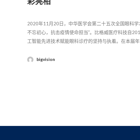
彩亮相
2020年11月20日，中华医学会第二十五次全国眼
不忘初心，抗击疫情使命担当”。比格威医疗科技自20
工智能先进技术赋能眼科诊疗的坚持与执着。在本届年
自动人工智能OCT——BV1000。 11月20日中午，比格威医疗科技举办了新一代人工智能OCT BV1000新品发布会，有幸邀请到中
华医学会眼科分会全国眼底病学组组长、上海交通大学
bigvision
南大学爱尔眼科学院院长唐仕波教授，温州医科大学附
研究中心主任袁进教授，河南省立眼科医院常务副院长
方面对全自动人工智能OCT BV1000的应用价值与产品进行了分享。 许迅教授对眼科筛查的现状与挑
眼底疾病知晓率非常低，老年黄斑变性的知晓率仅9.
致盲原因，全面的眼底筛查刻不容缓。比格威新一代全自
能OCT，有效解决了常规OCT操作复杂、阅片依赖
案。 唐仕波教授为大家介绍了国人眼底病变状况大数据报告和爱尔眼科的战略发展。我国61岁-70岁以上人群眼底异常率达
21.39%,70岁以上人群眼底异常率更高达25.6
长成为关系到爱尔战略推进的关键因素，AI是解决医疗资