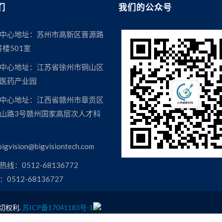
们
我们的公众号
的人工智能辅助诊断系统，能够有效提升基层医院眼科诊疗能力。 袁进
究不断取得进展，人工智能基于眼底彩照进行糖尿病视网膜病变筛
中心地址：苏州市高新区晋源路
T多模态影像融合与疾病诊断算法上居行业前列，新一代全自动人工智
号楼501室
工智能分析系统MIAS临床验
由特检医师、住院医师和眼底专家三个级别医生进行独立标注，与
中心地址：江苏省徐州市铜山区
格威医疗AI对比主任医师标注，在糖尿病视网膜病变转诊判断上灵敏
医药产业园
12%，平均漏诊率3.85%，平均误诊率3.05%，与主任医师标注高度一致。 
中心地址：江西省赣州市章贡区
中的应用价值进行了讲解，黄斑裂孔是一种慢性眼病，早期无症状，O
山路3号赣州国家高层次人才科
0具备全自动化操作功能，在1-2分钟就能完成检查，减少对于专业检
行很好的推广，通过筛查及早发现、治疗黄斑疾病。 在因疫情而不同
igvision@bigvisiontech.com
科人不忘初心与使命担当的最好体现。业内大咖对于比格威新一代全自
格威医疗更大的信心与激励。“及早发现每一双有问题的眼睛，并给予最好
线：0512-68136772
0512-68136727
切权利.
苏ICP备17041183号-1