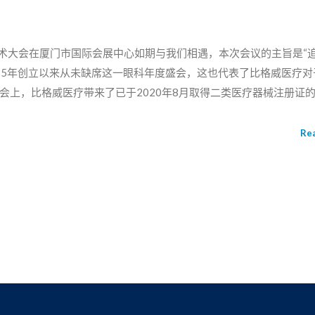
科学术大会在厦门市国际会展中心如期与我们相遇，本次会议的主旨是“
15年创立以来从未缺席这一眼科年度盛会，这也代表了比格威医疗对
会上，比格威医疗带来了已于2020年8月取得二类医疗器械注册证
附属第一人民医院眼科中心主任许迅教授，爱尔眼科集团副总裁、
Re
属眼视光医院院长吴文灿教授,中山眼科中心副主任、眼科诊疗创新
、研究所常务副所长、省人民医院眼科主任宋宗明教授，五位眼科
战进行了剖析，在眼科疾病中
2%，很多眼底病患者在就医时错过了最佳治疗时机，眼底病已成为我
动人工智能OCT BV1000，作为具有完全自主知识产权的软硬一
专业医师的痛点，能够为基层医院和社区进行眼底病筛查提供完整的系
1%。在爱尔眼科加快医疗网络战略布局的进程中，我国专业眼科医生缺乏、
源不足的有效途径。比格威新一代人工智能OCT BV1000，采用