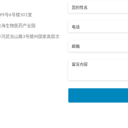
您
的
9号6号楼501室
性
电
淮海生物医药产业园
名
话
沙河武当山路3号赣州国家高层次
邮
箱
留
言
内
容