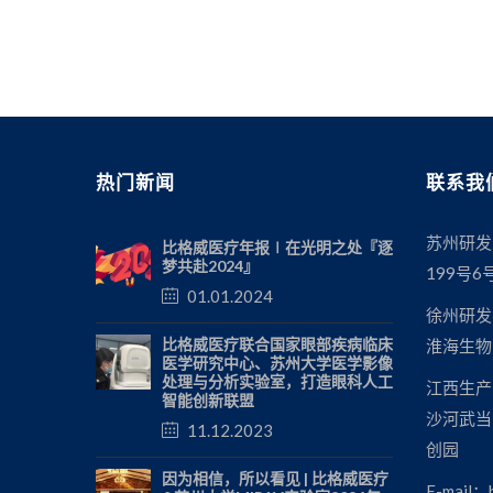
热门新闻
联系我
苏州研发
比格威医疗年报∣在光明之处『逐
梦共赴2024』
199号6
01.01.2024
徐州研发
比格威医疗联合国家眼部疾病临床
淮海生物
医学研究中心、苏州大学医学影像
处理与分析实验室，打造眼科人工
江西生产
智能创新联盟
沙河武当
11.12.2023
创园
因为相信，所以看见 | 比格威医疗
E-mail：b